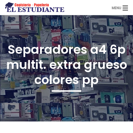
MENU
El Estudiante
Separadores a4 6p
Copistería
multit. extra grueso
Papelería
colores pp
Servicios
Novedades