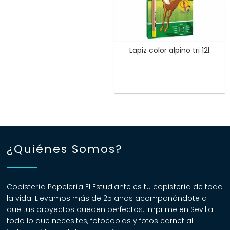
Lapiz color alpino tri 12l
¿Quiénes Somos?
Copistería Papelería El Estudiante es tu copistería de toda
la vida. Llevamos más de 25 años acompañándote a
que tus proyectos queden perfectos. Imprime en Sevilla
todo lo que necesites, fotocopias y fotos carnet al