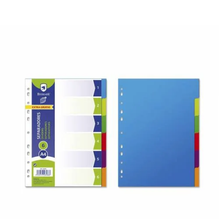
¿Quiénes Somos?
Contacto
0,00€
¡Imprimir!