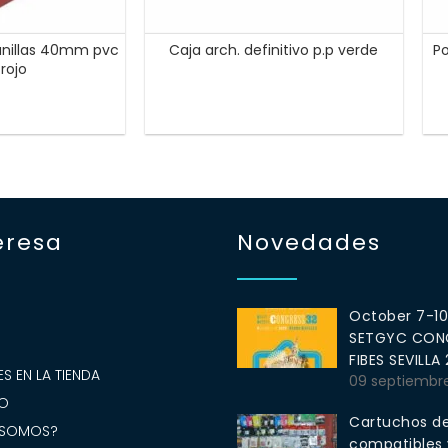
 anillas 40mm pvc
Caja arch. definitivo p.p verde
Po
 rojo
eresa
Novedades
October 7-1
SETGYC CONG
S
FIBES SEVILLA
S EN LA TIENDA
09 septiembr
O
Cartuchos de
 SOMOS?
compatibles y