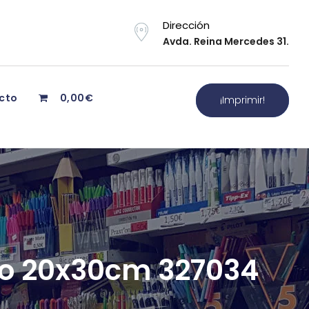
Dirección
Avda. Reina Mercedes 31.
cto
0,00€
¡Imprimir!
nzo 20x30cm 327034