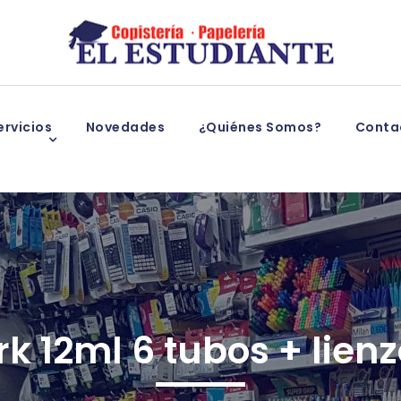
rvicios
Novedades
¿Quiénes Somos?
Conta
ark 12ml 6 tubos + lie