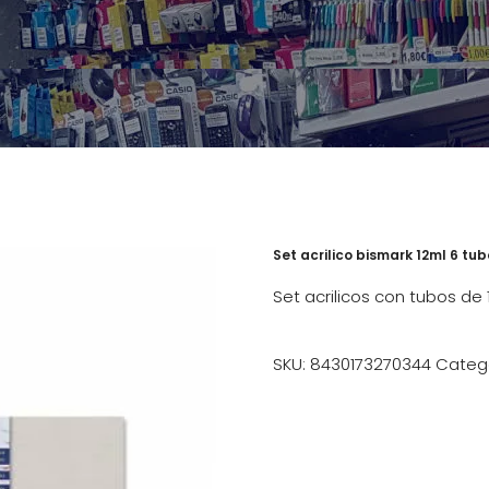
Set acrilico bismark 12ml 6 tu
Set acrilicos con tubos de
SKU:
8430173270344
Categ