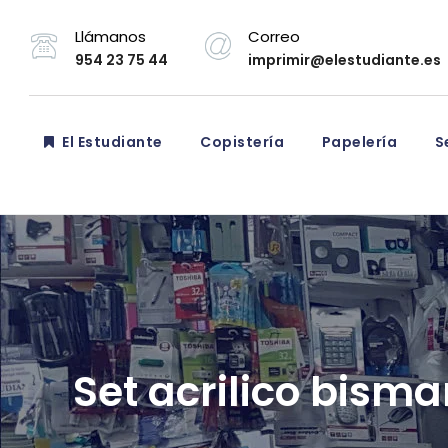
Llámanos
Correo
954 23 75 44
imprimir@elestudiante.es
El Estudiante
Copistería
Papelería
Se
Set acrilico bism