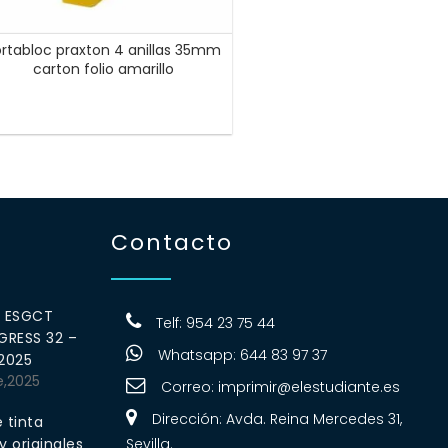
rtabloc praxton 4 anillas 35mm
carton folio amarillo
Contacto
0 ESGCT
Telf: 954 23 75 44
RESS 32 –
Whatsapp: 644 83 97 37
 2025
e,2025
Correo:
imprimir@elestudiante.es
Dirección: Avda. Reina Mercedes 31,
 tinta
 originales
Sevilla.