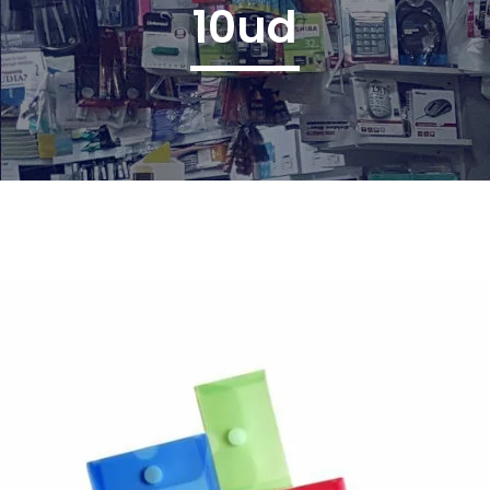
10ud
¿Quiénes Somos?
Contacto
0,00€
¡Imprimir!