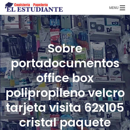
MENU
El Estudiante
Sobre
Copistería
portadocumentos
Papelería
office box
polipropileno velcro
Servicios
tarjeta visita 62x105
Novedades
cristal paquete