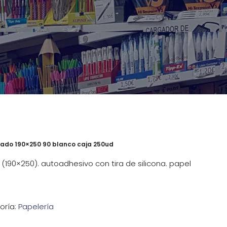
ado 190×250 90 blanco caja 250ud
 (190×250). autoadhesivo con tira de silicona. papel
oría:
Papelería