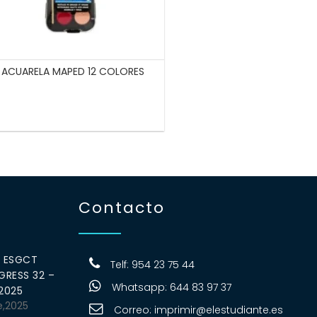
ACUARELA MAPED 12 COLORES
Contacto
0 ESGCT
Telf: 954 23 75 44
RESS 32 –
Whatsapp: 644 83 97 37
 2025
e,2025
Correo:
imprimir@elestudiante.es