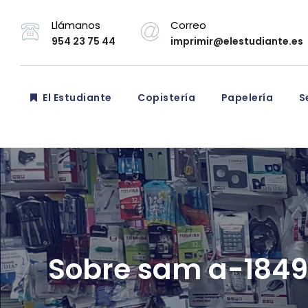
Llámanos
Correo
954 23 75 44
imprimir@elestudiante.es
El Estudiante
Copistería
Papelería
Se
Sobre sam a-1849