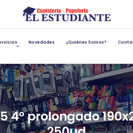
rvicios
Novedades
¿Quiénes Somos?
Conta
5 4º prolongado 190x2
250ud