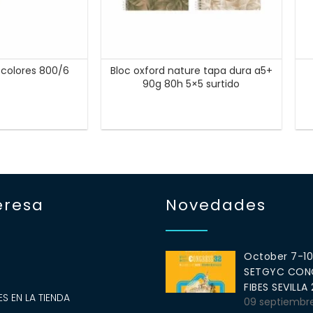
6 colores 800/6
Bloc oxford nature tapa dura a5+
90g 80h 5×5 surtido
eresa
Novedades
October 7-1
SETGYC CONG
S
FIBES SEVILLA
S EN LA TIENDA
09 septiembr