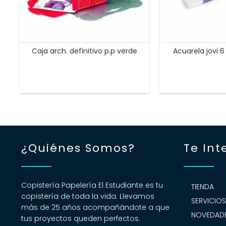
Caja arch. definitivo p.p verde
Acuarela jovi 
¿Quiénes Somos?
Te Int
Copistería Papelería El Estudiante es tu
TIENDA
copistería de toda la vida. Llevamos
SERVICIO
más de 25 años acompañándote a que
NOVEDADE
tus proyectos queden perfectos.