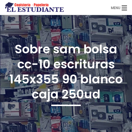
MENU
El Estudiante
Sobre sam bolsa
Copistería
cc-10 escrituras
Papelería
145x355 90 blanco
caja 250ud
Servicios
Novedades