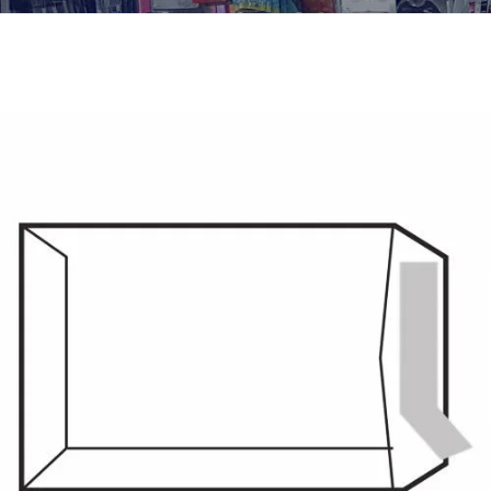
¿Quiénes Somos?
Contacto
0,00€
¡Imprimir!