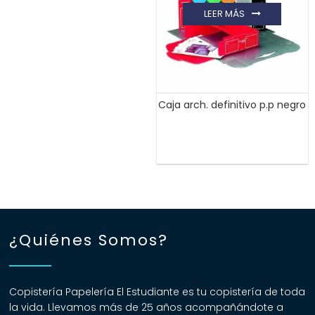
LEER MÁS
Caja arch. definitivo p.p negro
¿Quiénes Somos?
Copistería Papelería El Estudiante es tu copistería de toda
la vida. Llevamos más de 25 años acompañándote a