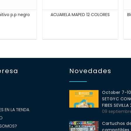
nitivo p.p negro
ACUARELA MAPED 12 COLORES
B
eresa
Novedades
October 7-1
SETGYC CONG
S
FIBES SEVILLA
S EN LA TIENDA
09 septiembr
O
Cartuchos de
 SOMOS?
compatibles y