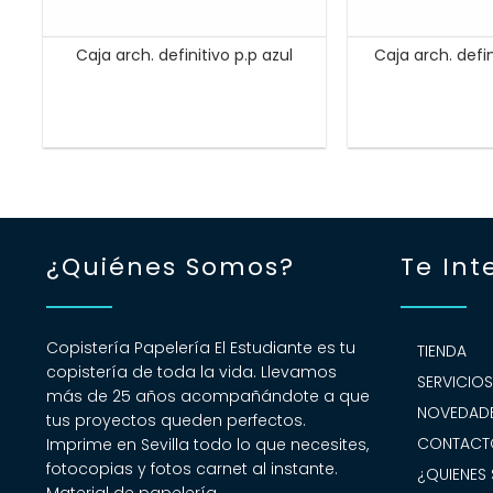
Caja arch. definitivo p.p azul
Caja arch. defi
¿Quiénes Somos?
Te Int
Copistería Papelería El Estudiante es tu
TIENDA
copistería de toda la vida. Llevamos
SERVICIO
más de 25 años acompañándote a que
NOVEDADE
tus proyectos queden perfectos.
CONTACT
Imprime en Sevilla todo lo que necesites,
fotocopias y fotos carnet al instante.
¿QUIENES