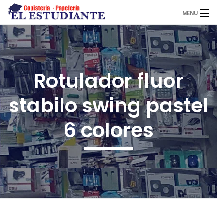
MENU
El Estudiante
Rotulador fluor
Copistería
stabilo swing pastel
Papelería
6 colores
Servicios
Novedades