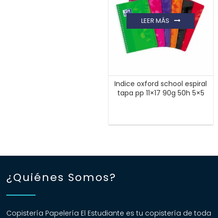
LEER MÁS
Indice oxford school espiral
tapa pp 11×17 90g 50h 5×5
¿Quiénes Somos?
Copistería Papelería El Estudiante es tu copistería de toda