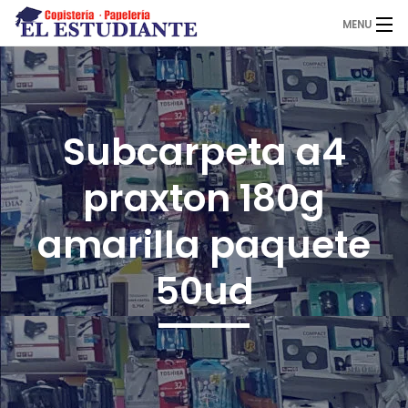
MENU
El Estudiante
Subcarpeta a4
Copistería
praxton 180g
Papelería
amarilla paquete
50ud
Servicios
Novedades