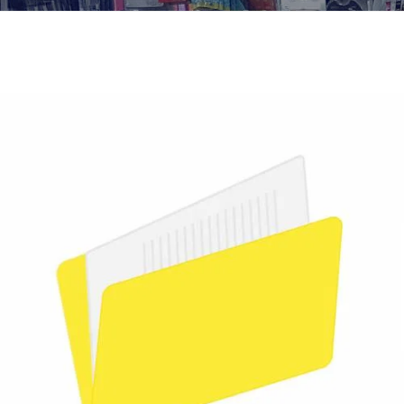
¿Quiénes Somos?
Contacto
0,00€
¡Imprimir!