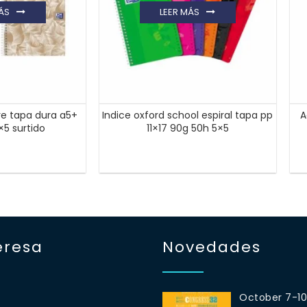
ÁS
LEER MÁS
re tapa dura a5+
Indice oxford school espiral tapa pp
A
×5 surtido
11×17 90g 50h 5×5
eresa
Novedades
October 7-1