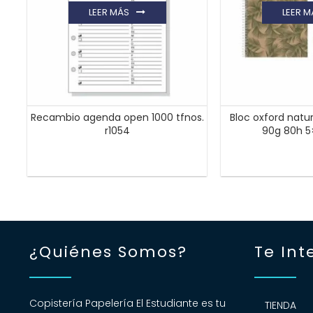
LEER MÁS
LEER M
Recambio agenda open 1000 tfnos.
Bloc oxford natu
r1054
90g 80h 5
¿Quiénes Somos?
Te Int
Copistería Papelería El Estudiante es tu
TIENDA