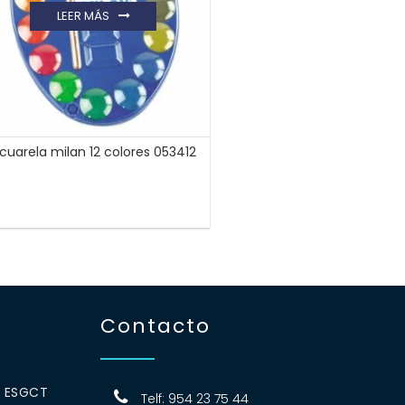
LEER MÁS
cuarela milan 12 colores 053412
Contacto
0 ESGCT
Telf: 954 23 75 44