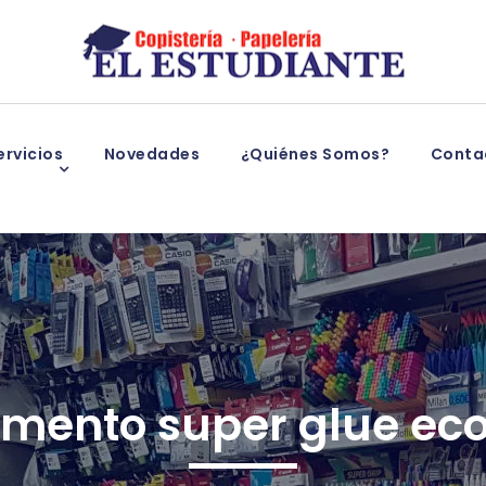
rvicios
Novedades
¿Quiénes Somos?
Conta
mento super glue eco 