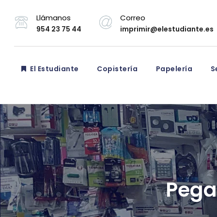
Llámanos
Correo
954 23 75 44
imprimir@elestudiante.es
El Estudiante
Copistería
Papelería
Se
Pega