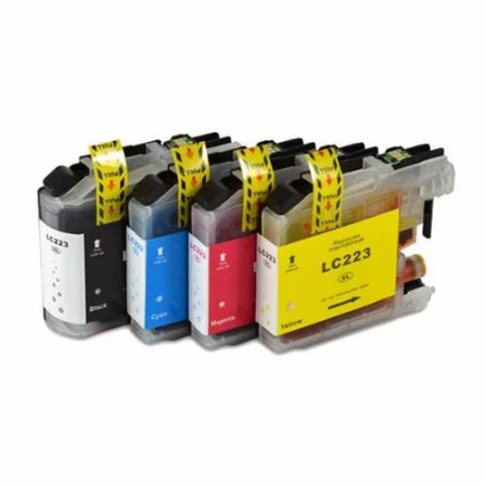
¿Quiénes Somos?
Contacto
0,00€
¡Imprimir!