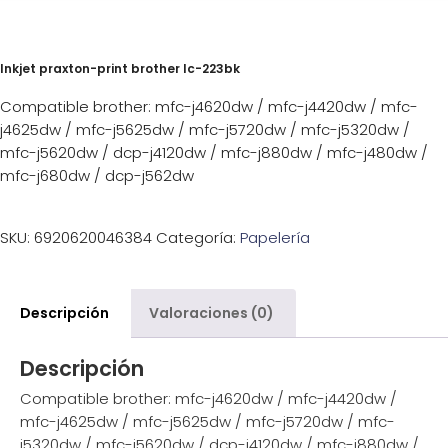
Inkjet praxton-print brother lc-223bk
Compatible brother: mfc-j4620dw / mfc-j4420dw / mfc-
j4625dw / mfc-j5625dw / mfc-j5720dw / mfc-j5320dw /
mfc-j5620dw / dcp-j4120dw / mfc-j880dw / mfc-j480dw /
mfc-j680dw / dcp-j562dw
SKU:
6920620046384
Categoría:
Papelería
Descripción
Valoraciones (0)
Descripción
Compatible brother: mfc-j4620dw / mfc-j4420dw /
mfc-j4625dw / mfc-j5625dw / mfc-j5720dw / mfc-
j5320dw / mfc-j5620dw / dcp-j4120dw / mfc-j880dw /