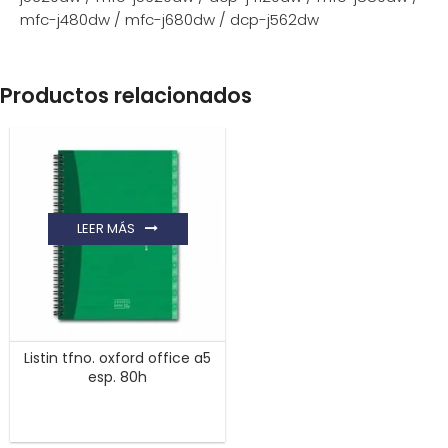
mfc-j480dw / mfc-j680dw / dcp-j562dw
Productos relacionados
LEER MÁS
Listin tfno. oxford office a5
esp. 80h