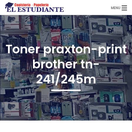
MENU
El Estudiante
Toner praxton-print
Copistería
brother tn-
Papelería
241/245m
Servicios
Novedades