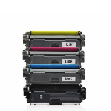
¿Quiénes Somos?
Contacto
0,00€
¡Imprimir!