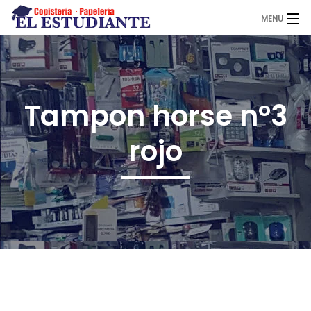
MENU
El Estudiante
Tampon horse nº3
Copistería
rojo
Papelería
Servicios
Novedades