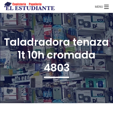
MENU
El Estudiante
Taladradora tenaza
Copistería
1t 10h cromada
Papelería
4803
Servicios
Novedades