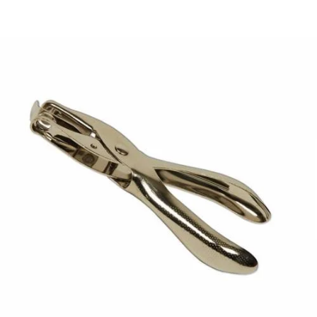
¿Quiénes Somos?
Contacto
0,00€
¡Imprimir!