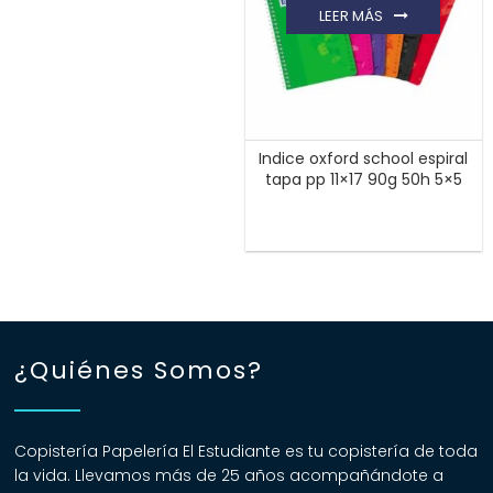
LEER MÁS
Indice oxford school espiral
tapa pp 11×17 90g 50h 5×5
¿Quiénes Somos?
Copistería Papelería El Estudiante es tu copistería de toda
la vida. Llevamos más de 25 años acompañándote a