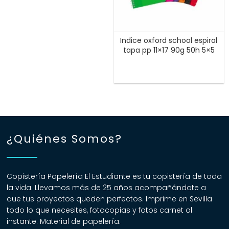
Indice oxford school espiral
tapa pp 11×17 90g 50h 5×5
¿Quiénes Somos?
Copistería Papelería El Estudiante es tu copistería de toda
la vida. Llevamos más de 25 años acompañándote a
que tus proyectos queden perfectos. Imprime en Sevilla
todo lo que necesites, fotocopias y fotos carnet al
instante. Material de papelería.