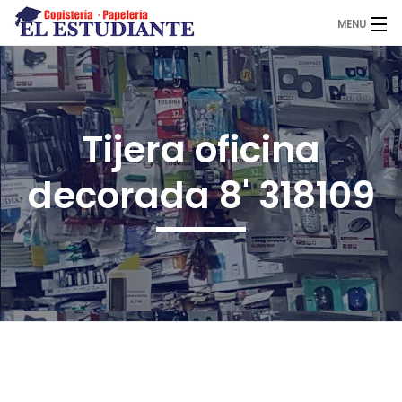
MENU
El Estudiante
Tijera oficina
Copistería
decorada 8' 318109
Papelería
Servicios
Novedades