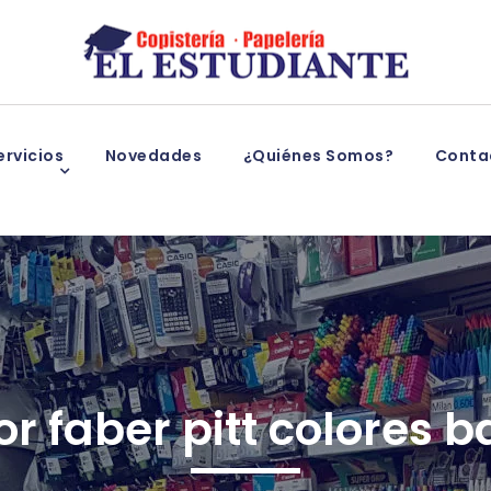
rvicios
Novedades
¿Quiénes Somos?
Conta
r faber pitt colores b