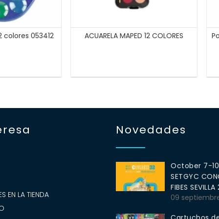
2 colores 053412
ACUARELA MAPED 12 COLORES
Po
eresa
Novedades
October 7-1
SETGYC CONG
S
FIBES SEVILLA
S EN LA TIENDA
09 septiembr
O
Cartuchos de