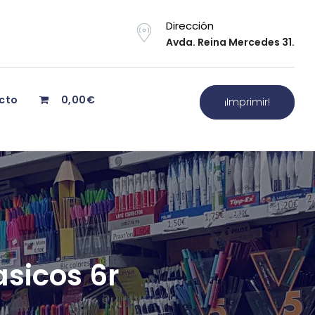
Dirección
Avda. Reina Mercedes 31.
cto
0,00€
¡Imprimir!
asicos 6r