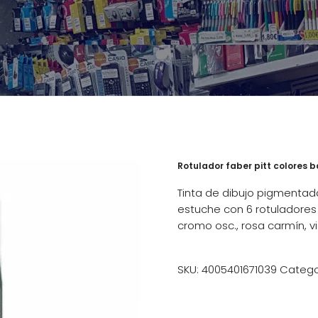
Rotulador faber pitt colores b
Tinta de dibujo pigmentada 
estuche con 6 rotuladores 
cromo osc., rosa carmín, v
SKU:
4005401671039
Catego