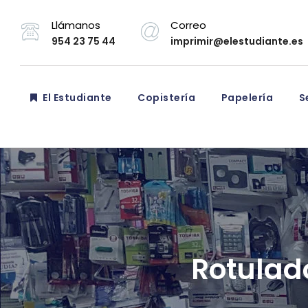
Llámanos
Correo
954 23 75 44
imprimir@elestudiante.es
El Estudiante
Copistería
Papelería
Se
Rotulado