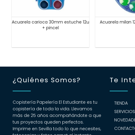
Acuarela carioca 30mm estuche 12u
Acuarela milan 1
+ pincel
¿Quiénes Somos?
Te Int
Copistería Papelería El Estudiante es tu
TIENDA
copistería de toda la vida. Llevamos
SERVICIO
más de 25 años acompañándote a que
NOVEDADE
tus proyectos queden perfectos.
CONTACT
Imprime en Sevilla todo lo que necesites,