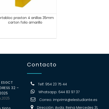
rtabloc praxton 4 anillas 35mm
carton folio amarillo
Contacto
0 ESGCT
Telf: 954 23 75 44
RESS 32 –
Whatsapp: 644 83 97 37
 2025
e,2025
Correo:
imprimir@elestudiante.es
Dirección: Avda. Reina Mercedes 31,
 tinta