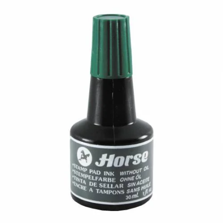
¿Quiénes Somos?
Contacto
0,00€
¡Imprimir!