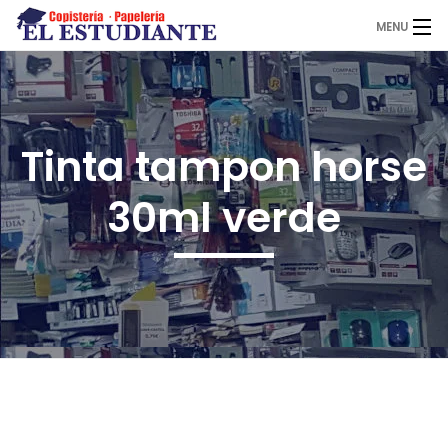
MENU
El Estudiante
Tinta tampon horse
Copistería
30ml verde
Papelería
Servicios
Novedades