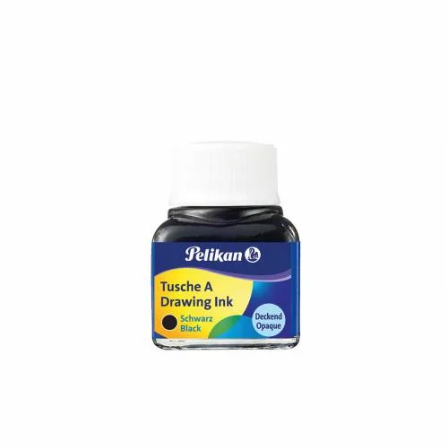
¿Quiénes Somos?
Contacto
0,00€
¡Imprimir!