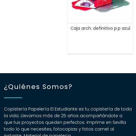
Caja arch. definitivo p.p azul
¿Quiénes Somos?
Copistería Papelería El Estudiante es tu copistería de toda
la vida. Llevamos más de 25 años acompañándote a
que tus proyectos queden perfectos. Imprime en Sevilla
todo lo que necesites, fotocopias y fotos carnet al
instante. Material de papelería.