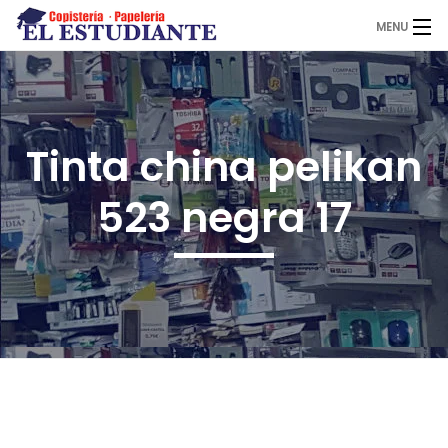
MENU
El Estudiante
Tinta china pelikan
Copistería
523 negra 17
Papelería
Servicios
Novedades