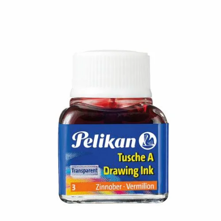
¿Quiénes Somos?
Contacto
0,00€
¡Imprimir!