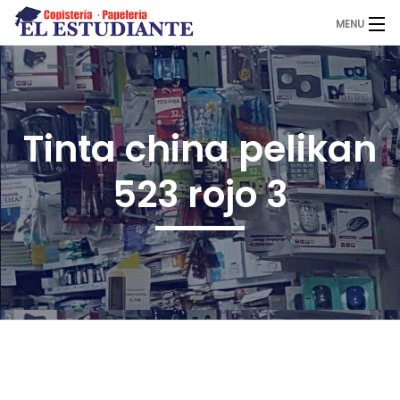
MENU
El Estudiante
Tinta china pelikan
Copistería
523 rojo 3
Papelería
Servicios
Novedades