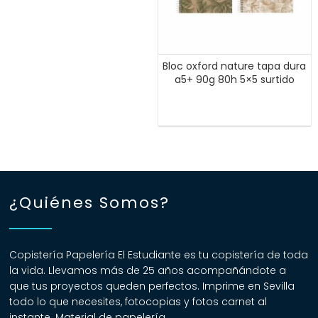
Bloc oxford nature tapa dura
a5+ 90g 80h 5×5 surtido
¿Quiénes Somos?
Copistería Papelería El Estudiante es tu copistería de toda
la vida. Llevamos más de 25 años acompañándote a
que tus proyectos queden perfectos. Imprime en Sevilla
todo lo que necesites, fotocopias y fotos carnet al
instante. Material de papelería.