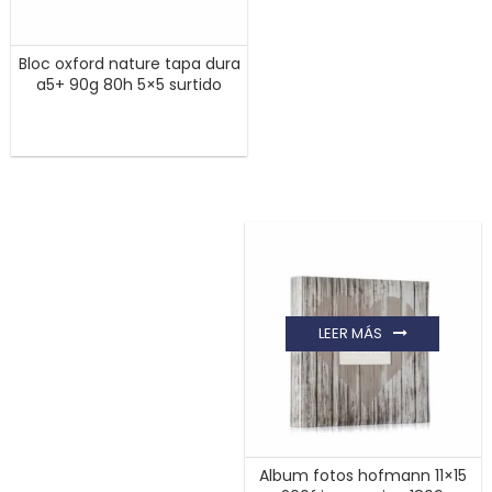
Bloc oxford nature tapa dura
a5+ 90g 80h 5×5 surtido
LEER MÁS
Album fotos hofmann 11×15