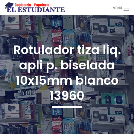
MENU
El Estudiante
Rotulador tiza liq.
Copistería
apli p. biselada
Papelería
10x15mm blanco
13960
Servicios
Novedades