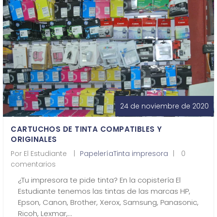
¿Quiénes Somos?
Contacto
0,00€
24 de noviembre de 2020
CARTUCHOS DE TINTA COMPATIBLES Y
¡Imprimir!
ORIGINALES
Por
El Estudiante
Papelería
Tinta impresora
0
comentarios
¿Tu impresora te pide tinta? En la copistería El
Estudiante tenemos las tintas de las marcas HP,
Epson, Canon, Brother, Xerox, Samsung, Panasonic,
Ricoh, Lexmar,…