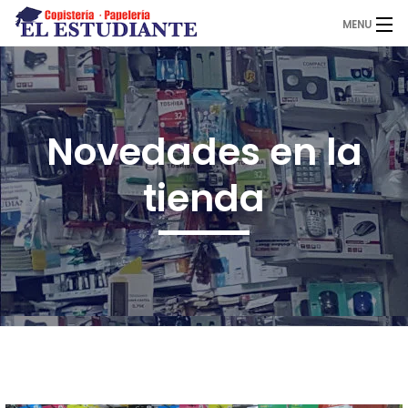
MENU
El Estudiante
Novedades en la
Copistería
tienda
Papelería
Servicios
Novedades