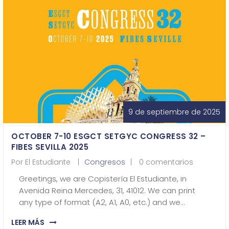
¿Quiénes Somos?
Contacto
0,00€
9 de septiembre de 2025
OCTOBER 7-10 ESGCT SETGYC CONGRESS 32 –
¡Imprimir!
FIBES SEVILLA 2025
Por
El Estudiante
Congresos
0 comentarios
Greetings, we are Copistería El Estudiante, in
Avenida Reina Mercedes, 31, 41012. We can print
any type of format (A2, A1, A0, etc.) and we…
LEER MÁS