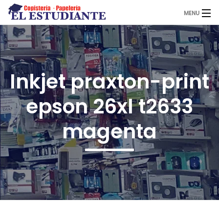
MENU
El Estudiante
Inkjet praxton-print
Copistería
epson 26xl t2633
Papelería
magenta
Servicios
Novedades