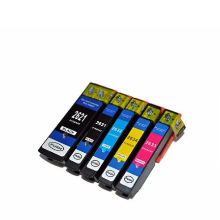
¿Quiénes Somos?
Contacto
0,00€
¡Imprimir!