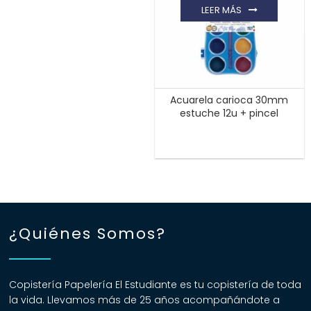
LEER MÁS
Acuarela carioca 30mm
estuche 12u + pincel
¿Quiénes Somos?
Copistería Papelería El Estudiante es tu copistería de toda
la vida. Llevamos más de 25 años acompañándote a