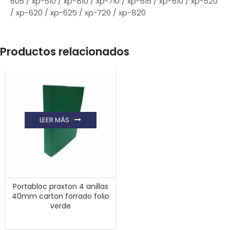
605 / xp-510 / xp-810 / xp-710 / xp-615 / xp-610 / xp-520
/ xp-620 / xp-625 / xp-720 / xp-820
Productos relacionados
LEER MÁS
Portabloc praxton 4 anillas
40mm carton forrado folio
verde