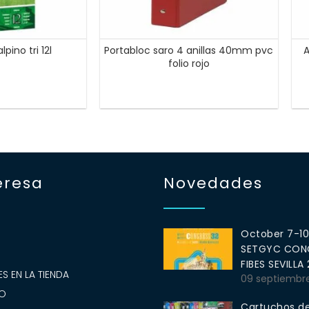
lpino tri 12l
Portabloc saro 4 anillas 40mm pvc
A
folio rojo
eresa
Novedades
October 7-1
SETGYC CONG
S
FIBES SEVILLA
S EN LA TIENDA
09 septiembr
O
Cartuchos de