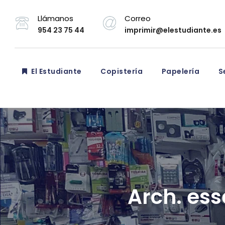
Llámanos
Correo
954 23 75 44
imprimir@elestudiante.es
El Estudiante
Copistería
Papelería
Se
Arch. ess