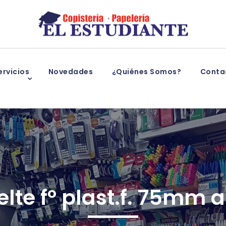
rvicios
Novedades
¿Quiénes Somos?
Conta
elte fº plast.f. 75mm 