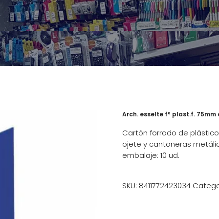
Arch. esselte fº plast.f. 75mm
Cartón forrado de plástico e
ojete y cantoneras metálic
embalaje: 10 ud.
SKU:
8411772423034
Catego