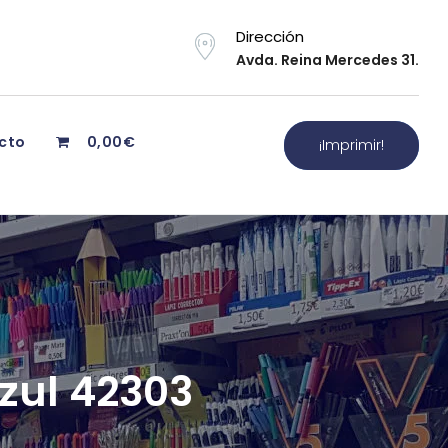
Dirección
Avda. Reina Mercedes 31.
cto
0,00€
¡Imprimir!
azul 42303