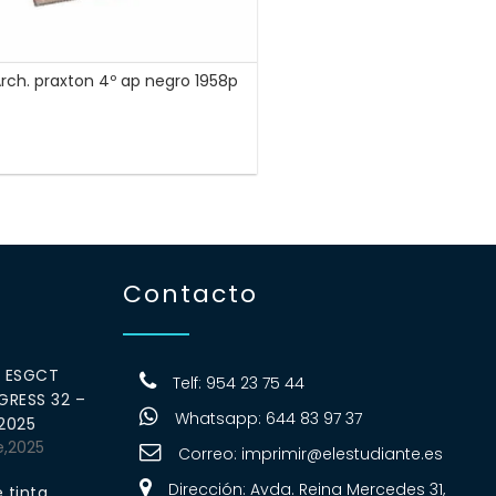
rch. praxton 4º ap negro 1958p
Contacto
0 ESGCT
Telf: 954 23 75 44
RESS 32 –
Whatsapp: 644 83 97 37
 2025
e,2025
Correo:
imprimir@elestudiante.es
Dirección: Avda. Reina Mercedes 31,
 tinta