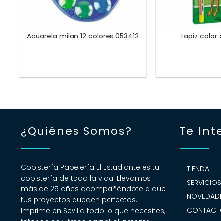
Acuarela milan 12 colores 053412
Lapiz color a
¿Quiénes Somos?
Te Int
Copistería Papelería El Estudiante es tu
TIENDA
copistería de toda la vida. Llevamos
SERVICIO
más de 25 años acompañándote a que
NOVEDADE
tus proyectos queden perfectos.
CONTACT
Imprime en Sevilla todo lo que necesites,