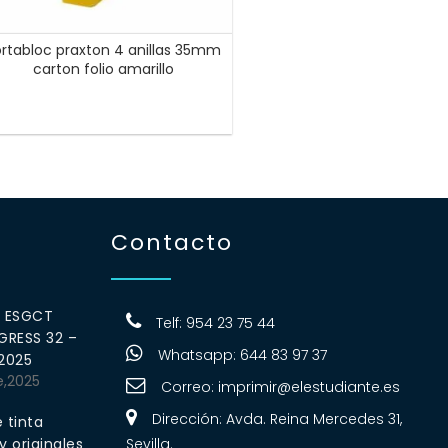
rtabloc praxton 4 anillas 35mm
carton folio amarillo
Contacto
0 ESGCT
Telf: 954 23 75 44
RESS 32 –
Whatsapp: 644 83 97 37
 2025
e,2025
Correo:
imprimir@elestudiante.es
Dirección: Avda. Reina Mercedes 31,
 tinta
 originales
Sevilla.