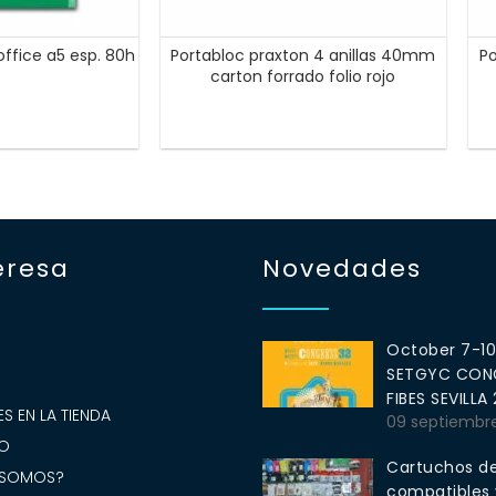
 office a5 esp. 80h
Portabloc praxton 4 anillas 40mm
Po
carton forrado folio rojo
eresa
Novedades
October 7-1
SETGYC CONG
S
FIBES SEVILLA
S EN LA TIENDA
09 septiembr
O
Cartuchos de
 SOMOS?
compatibles y