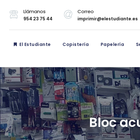
Llámanos
Correo
954 23 75 44
imprimir@elestudiante.es
El Estudiante
Copistería
Papelería
Se
Bloc ac