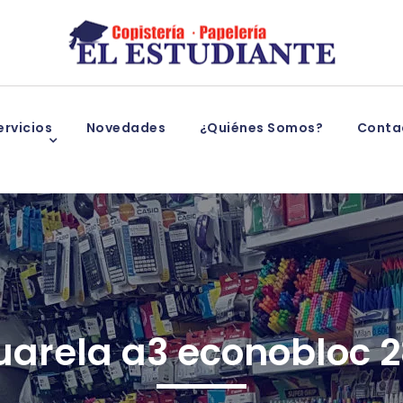
rvicios
Novedades
¿Quiénes Somos?
Conta
uarela a3 econobloc 