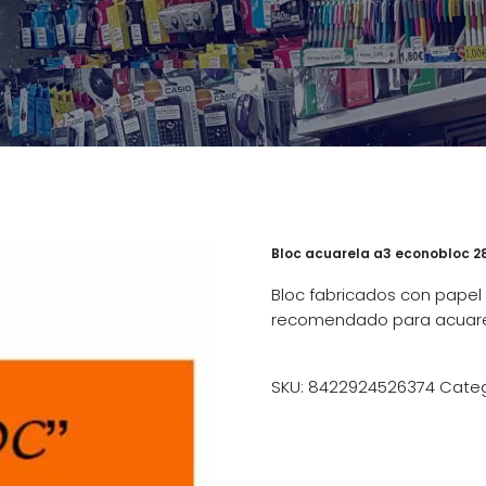
Bloc acuarela a3 econobloc 2
Bloc fabricados con pape
recomendado para acuarel
SKU:
8422924526374
Categ