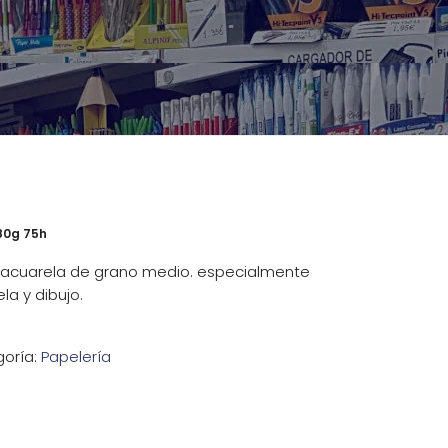
80g 75h
l acuarela de grano medio. especialmente
a y dibujo.
oría:
Papelería