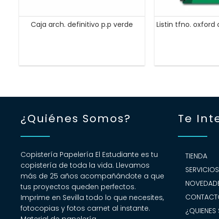
Caja arch. definitivo p.p verde
Listin tfno. oxford
¿Quiénes Somos?
Te Int
Copistería Papelería El Estudiante es tu
TIENDA
copistería de toda la vida. Llevamos
SERVICIO
más de 25 años acompañándote a que
NOVEDADE
tus proyectos queden perfectos.
CONTACT
Imprime en Sevilla todo lo que necesites,
fotocopias y fotos carnet al instante.
¿QUIENES