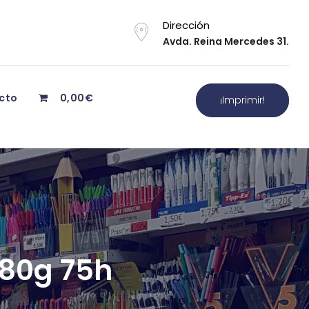
Dirección
Avda. Reina Mercedes 31.
cto
0,00€
¡Imprimir!
280g 75h