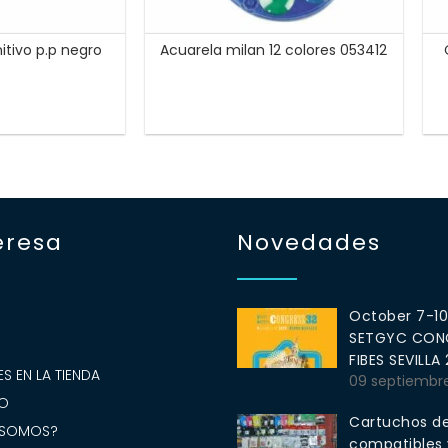
nitivo p.p negro
Acuarela milan 12 colores 053412
eresa
Novedades
October 7-1
SETGYC CONG
S
FIBES SEVILLA
S EN LA TIENDA
09 septiembr
O
Cartuchos de
 SOMOS?
compatibles y