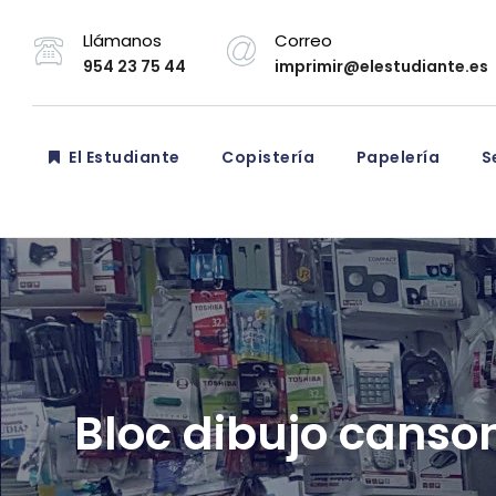
Llámanos
Correo
954 23 75 44
imprimir@elestudiante.es
El Estudiante
Copistería
Papelería
Se
Bloc dibujo canso