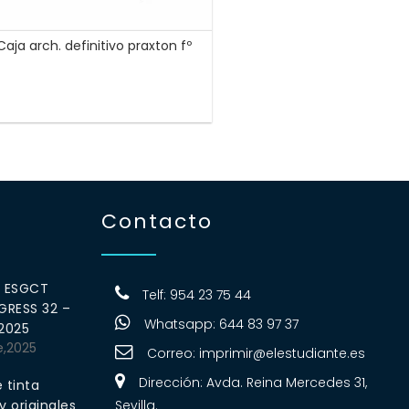
Caja arch. definitivo praxton fº
Contacto
0 ESGCT
Telf: 954 23 75 44
RESS 32 –
Whatsapp: 644 83 97 37
 2025
e,2025
Correo:
imprimir@elestudiante.es
Dirección: Avda. Reina Mercedes 31,
 tinta
 originales
Sevilla.