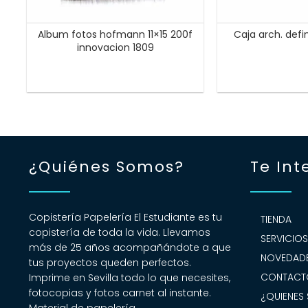
Album fotos hofmann 11×15 200f
Caja arch. defi
innovacion 1809
¿Quiénes Somos?
Te Int
Copistería Papelería El Estudiante es tu
TIENDA
copistería de toda la vida. Llevamos
SERVICIO
más de 25 años acompañándote a que
NOVEDADE
tus proyectos queden perfectos.
CONTACT
Imprime en Sevilla todo lo que necesites,
fotocopias y fotos carnet al instante.
¿QUIENES