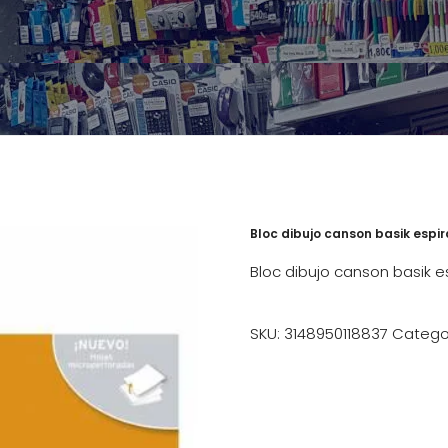
Bloc dibujo canson basik espi
Bloc dibujo canson basik e
SKU:
3148950118837
Catego