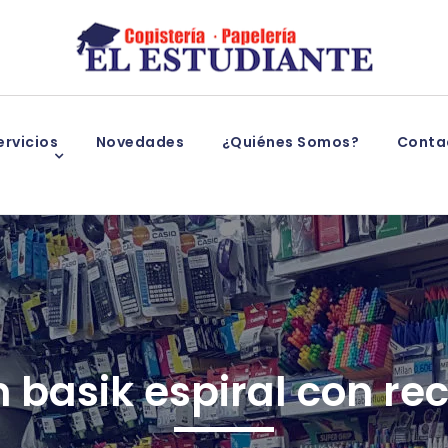
rvicios
Novedades
¿Quiénes Somos?
Conta
n basik espiral con re