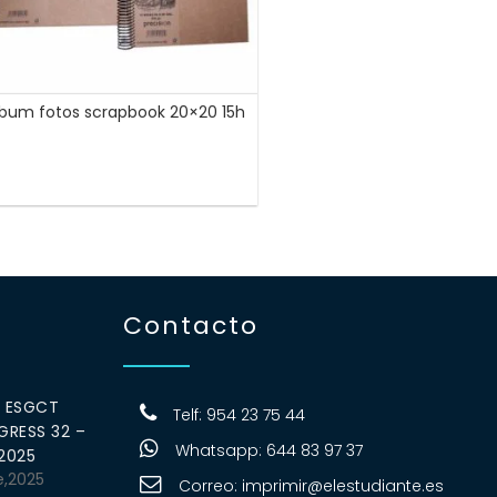
lbum fotos scrapbook 20×20 15h
Contacto
0 ESGCT
Telf: 954 23 75 44
RESS 32 –
Whatsapp: 644 83 97 37
 2025
e,2025
Correo:
imprimir@elestudiante.es