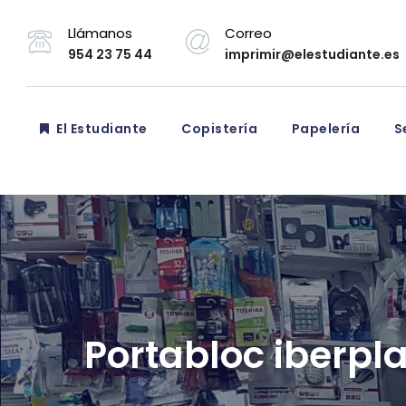
Llámanos
Correo
954 23 75 44
imprimir@elestudiante.es
El Estudiante
Copistería
Papelería
Se
Portabloc iberpl