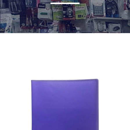
¿Quiénes Somos?
Contacto
0,00€
¡Imprimir!