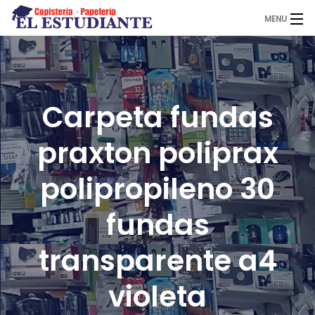
MENU
El Estudiante
Carpeta fundas
Copistería
praxton poliprax
Papelería
polipropileno 30
fundas
Servicios
transparente a4
Novedades
violeta