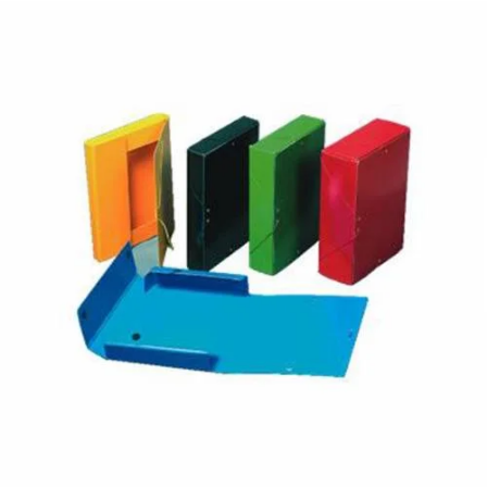
¿Quiénes Somos?
Contacto
0,00€
¡Imprimir!