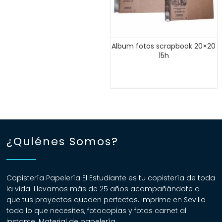
Album fotos scrapbook 20×20
15h
¿Quiénes Somos?
Copistería Papelería El Estudiante es tu copistería de toda
la vida. Llevamos más de 25 años acompañándote a
que tus proyectos queden perfectos. Imprime en Sevilla
todo lo que necesites, fotocopias y fotos carnet al
instante. Material de papelería.