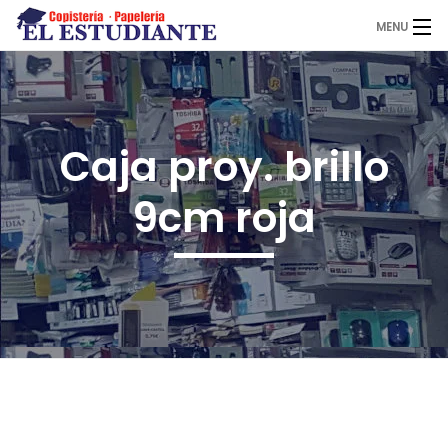
MENU
El Estudiante
Caja proy. brillo
Copistería
9cm roja
Papelería
Servicios
Novedades