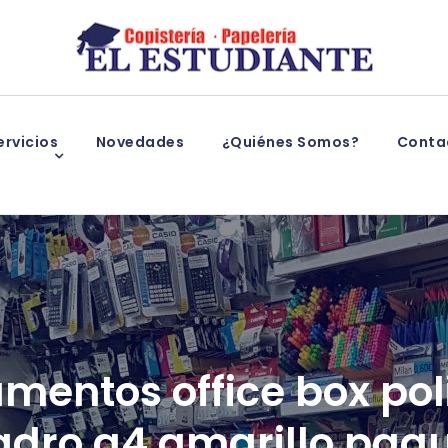
rvicios
Novedades
¿Quiénes Somos?
Conta
entos office box pol
adro a4 amarillo paq