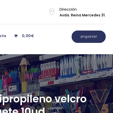
Dirección
Avda. Reina Mercedes 31.
cto
0,00€
¡Imprimir!
ipropileno velcro
uete 10ud