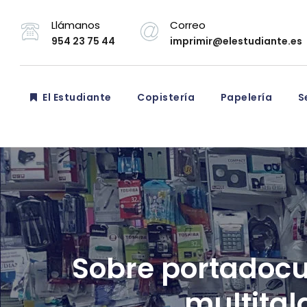
Llámanos
Correo
954 23 75 44
imprimir@elestudiante.es
El Estudiante
Copistería
Papelería
Se
Sobre portadocum
multital