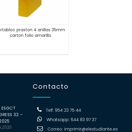
rtabloc praxton 4 anillas 35mm
carton folio amarillo
Contacto
0 ESGCT
Telf: 954 23 75 44
RESS 32 –
Whatsapp: 644 83 97 37
 2025
e,2025
Correo:
imprimir@elestudiante.es