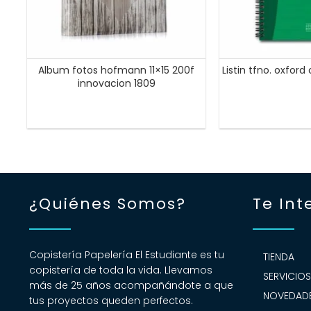
Album fotos hofmann 11×15 200f
Listin tfno. oxford
innovacion 1809
¿Quiénes Somos?
Te Int
Copistería Papelería El Estudiante es tu
TIENDA
copistería de toda la vida. Llevamos
SERVICIO
más de 25 años acompañándote a que
NOVEDADE
tus proyectos queden perfectos.