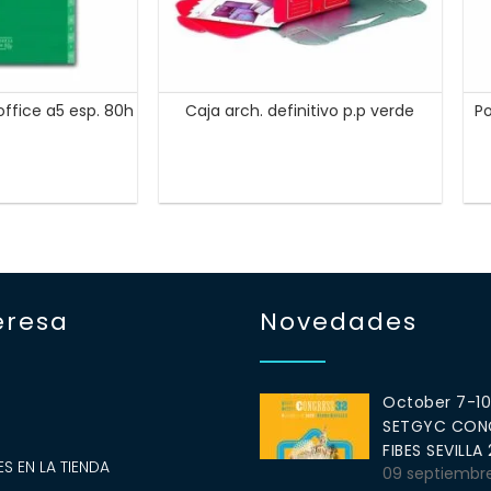
 office a5 esp. 80h
Caja arch. definitivo p.p verde
Po
eresa
Novedades
October 7-1
SETGYC CONG
S
FIBES SEVILLA
S EN LA TIENDA
09 septiembr