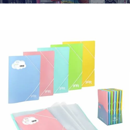
¿Quiénes Somos?
Contacto
0,00€
¡Imprimir!