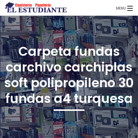
MENU
El Estudiante
Carpeta fundas
Copistería
carchivo carchiplas
Papelería
soft polipropileno 30
fundas a4 turquesa
Servicios
Novedades