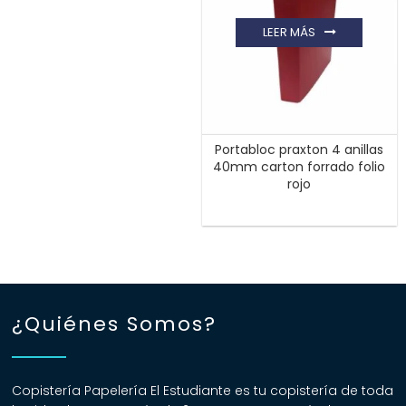
LEER MÁS
Portabloc praxton 4 anillas
40mm carton forrado folio
rojo
¿Quiénes Somos?
Copistería Papelería El Estudiante es tu copistería de toda