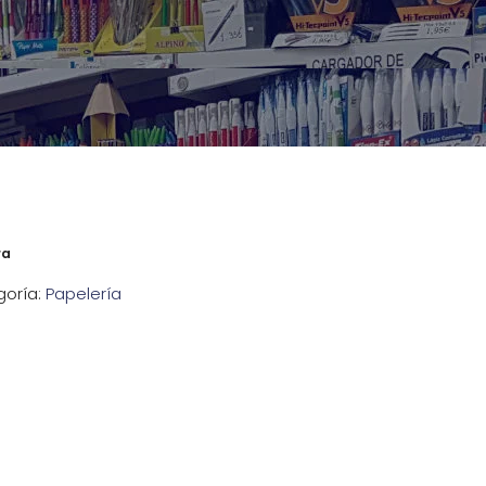
ra
oría:
Papelería