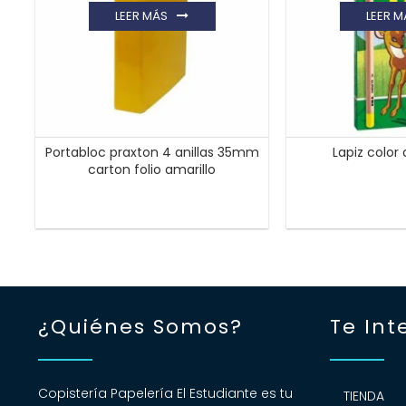
LEER MÁS
LEER M
Portabloc praxton 4 anillas 35mm
Lapiz color a
carton folio amarillo
¿Quiénes Somos?
Te Int
Copistería Papelería El Estudiante es tu
TIENDA