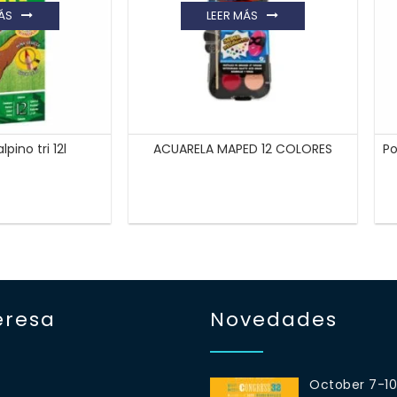
ÁS
LEER MÁS
lpino tri 12l
ACUARELA MAPED 12 COLORES
Po
eresa
Novedades
October 7-1