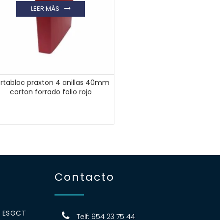
LEER MÁS
rtabloc praxton 4 anillas 40mm
carton forrado folio rojo
Contacto
0 ESGCT
Telf: 954 23 75 44