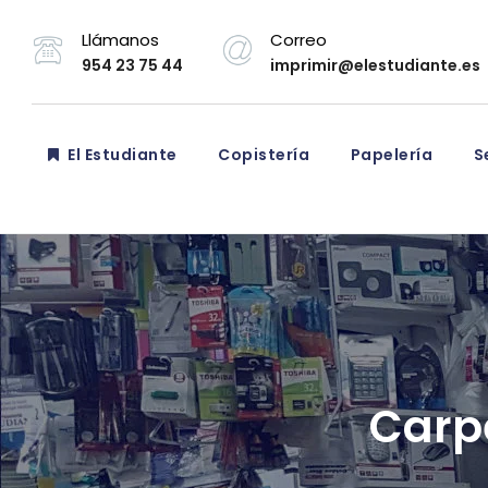
Llámanos
Correo
954 23 75 44
imprimir@elestudiante.es
El Estudiante
Copistería
Papelería
Se
Carp