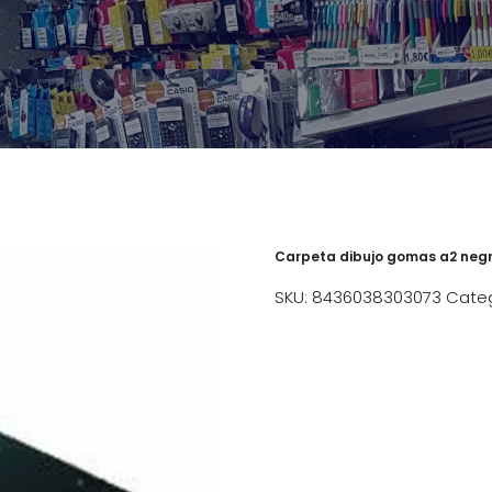
Carpeta dibujo gomas a2 neg
SKU:
8436038303073
Categ