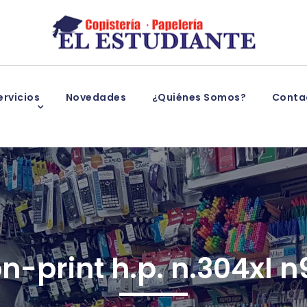
rvicios
Novedades
¿Quiénes Somos?
Conta
on-print h.p. n.304xl 