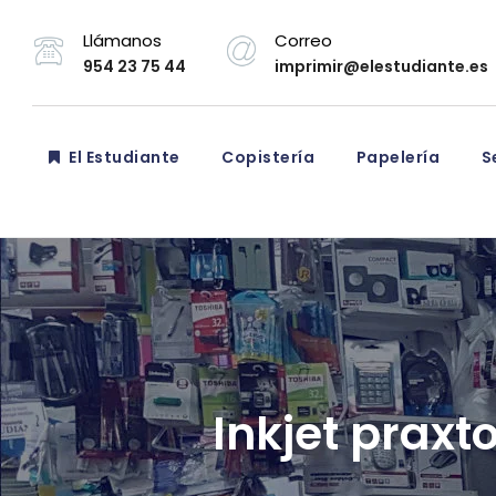
Llámanos
Correo
954 23 75 44
imprimir@elestudiante.es
El Estudiante
Copistería
Papelería
Se
Inkjet praxt