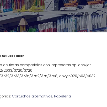
xl n9k05ae color
o de tintas compatibles con impresoras hp: deskjet
2/2633/3720/3720
/3732/3733/3735/3752/375/3758, envy 5020/503/5032.
orías:
Cartuchos alternativos
,
Papelería