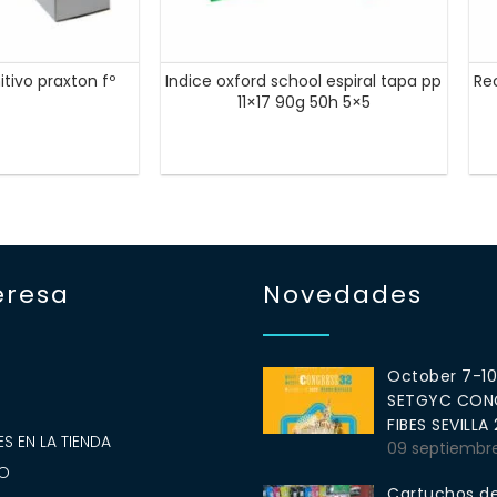
itivo praxton fº
Indice oxford school espiral tapa pp
Re
11×17 90g 50h 5×5
eresa
Novedades
October 7-1
SETGYC CONG
S
FIBES SEVILLA
S EN LA TIENDA
09 septiembr
O
Cartuchos de