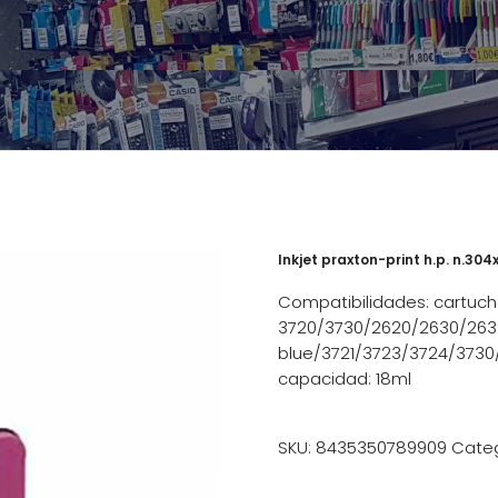
Inkjet praxton-print h.p. n.304
Compatibilidades: cartuch
3720/3730/2620/2630/263
blue/3721/3723/3724/3730
capacidad: 18ml
SKU:
8435350789909
Categ