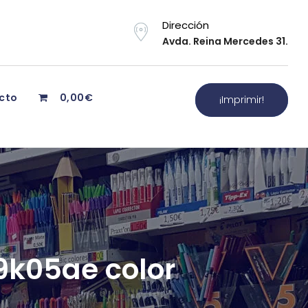
Dirección
Avda. Reina Mercedes 31.
cto
0,00€
¡Imprimir!
n9k05ae color