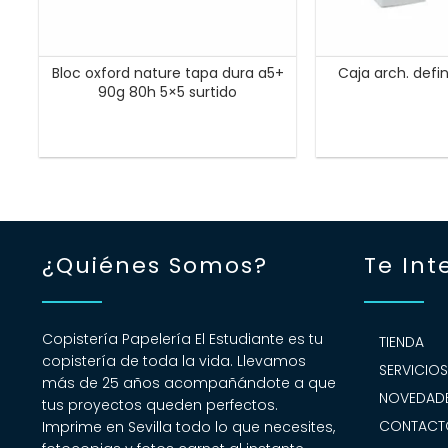
Bloc oxford nature tapa dura a5+
Caja arch. defin
90g 80h 5×5 surtido
¿Quiénes Somos?
Te Int
Copistería Papelería El Estudiante es tu
TIENDA
copistería de toda la vida. Llevamos
SERVICIO
más de 25 años acompañándote a que
NOVEDADE
tus proyectos queden perfectos.
CONTACT
Imprime en Sevilla todo lo que necesites,