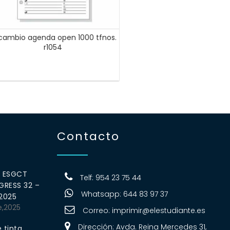
cambio agenda open 1000 tfnos.
r1054
Contacto
0 ESGCT
Telf: 954 23 75 44
RESS 32 –
Whatsapp: 644 83 97 37
 2025
e,2025
Correo:
imprimir@elestudiante.es
Dirección: Avda. Reina Mercedes 31,
 tinta