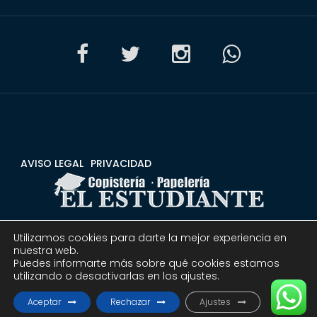
AVISO LEGAL
PRIVACIDAD
Utilizamos cookies para darte la mejor experiencia en
CONDICIONES
DEVOLUCIONES Y REEMBOLSOS
nuestra web.
Puedes informarte más sobre qué cookies estamos
utilizando o desactivarlas en los ajustes.
© 2020 Copistería Papelería El estudiante | Todos los
derechos reservados.
Aceptar
Rechazar
Ajustes