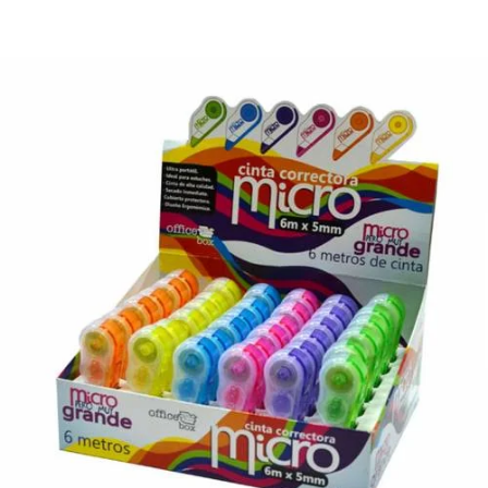
¿Quiénes Somos?
Contacto
0,00€
¡Imprimir!