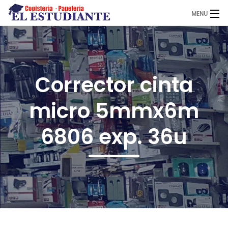
MENU
El Estudiante
Corrector cinta
Copistería
micro 5mmx6m
Papelería
6806 exp. 36u
Servicios
Novedades