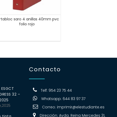
rtabloc saro 4 anillas 40mm pvc
folio rojo
Contacto
0 ESGCT
Telf: 954 23 75 44
RESS 32 –
Whatsapp: 644 83 97 37
 2025
e,2025
Correo:
imprimir@elestudiante.es
Dirección: Avda. Reina Mercedes 31,
 tinta