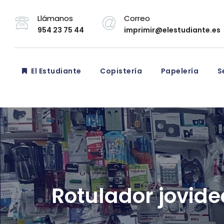
Llámanos
Correo
954 23 75 44
imprimir@elestudiante.es
El Estudiante
Copistería
Papelería
Se
Rotulador jovide