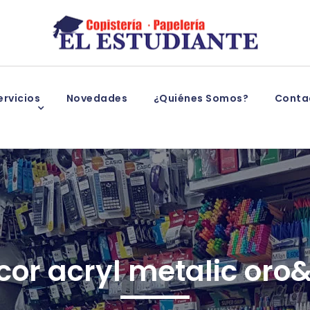
rvicios
Novedades
¿Quiénes Somos?
Conta
cor acryl metalic oro&