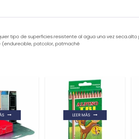
quier tipo de superficies.resistente al agua una vez seca.al
re (endurecible, patcolor, patmaché
ÁS
LEER MÁS