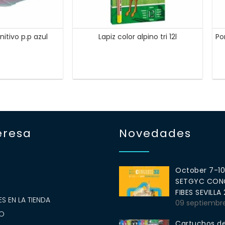
nitivo p.p azul
Lapiz color alpino tri 12l
Po
eresa
Novedades
October 7-1
SETGYC CONG
S
FIBES SEVILLA
S EN LA TIENDA
09 septiembr
O
Cartuchos de