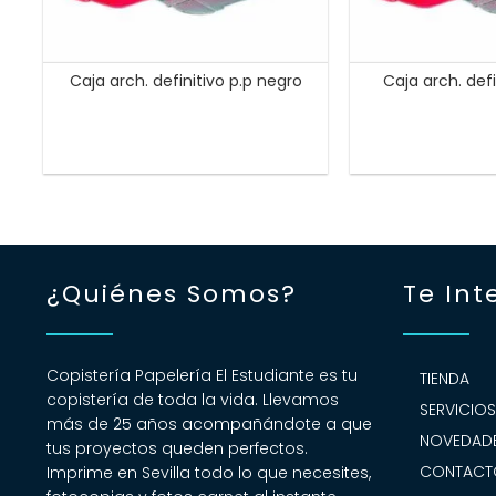
Caja arch. definitivo p.p negro
Caja arch. defi
¿Quiénes Somos?
Te Int
Copistería Papelería El Estudiante es tu
TIENDA
copistería de toda la vida. Llevamos
SERVICIO
más de 25 años acompañándote a que
NOVEDADE
tus proyectos queden perfectos.
CONTACT
Imprime en Sevilla todo lo que necesites,