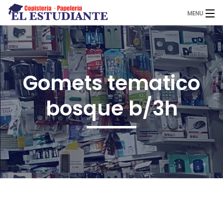
MENU
El Estudiante
Gomets tematico
Copistería
bosque b/3h
Papelería
Servicios
Novedades