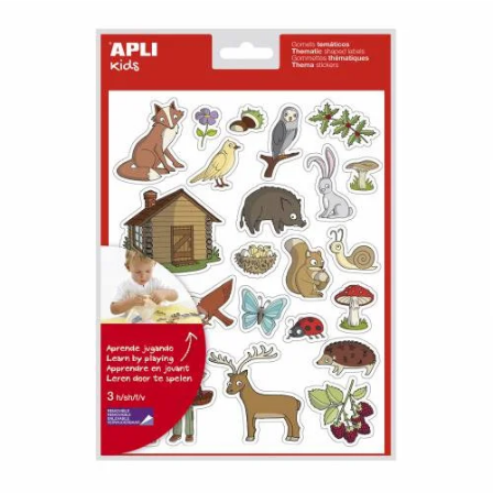
¿Quiénes Somos?
Contacto
0,00€
¡Imprimir!