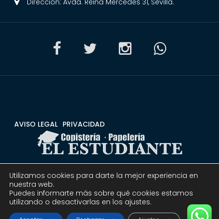
Dirección: Avda. Reina Mercedes 31, Sevilla.
AVISO LEGAL
PRIVACIDAD
Utilizamos cookies para darte la mejor experiencia en
CONDICIONES
DEVOLUCIONES Y REEMBOLSOS
nuestra web.
Puedes informarte más sobre qué cookies estamos
utilizando o desactivarlas en los ajustes.
© 2020 Copistería Papelería El estudiante | Todos los
derechos reservados.