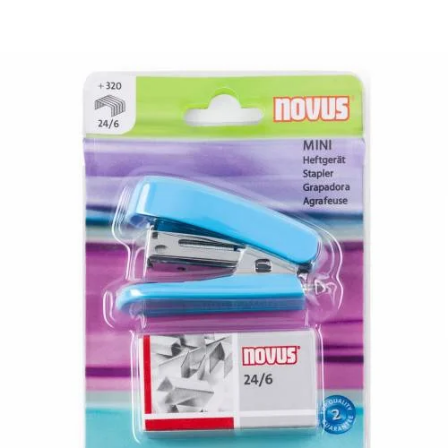
¿Quiénes Somos?
Contacto
0,00€
¡Imprimir!