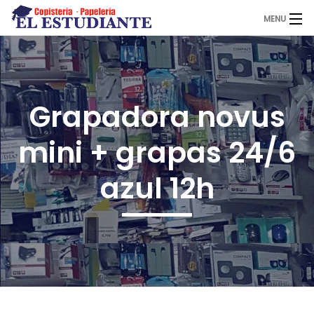
MENU
El Estudiante
Grapadora novus
Copistería
mini + grapas 24/6
Papelería
azul 12h
Servicios
Novedades