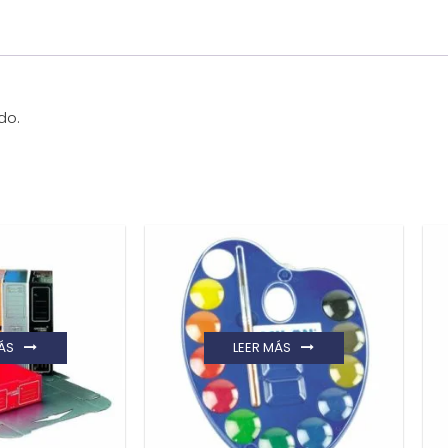
do.
ÁS
LEER MÁS