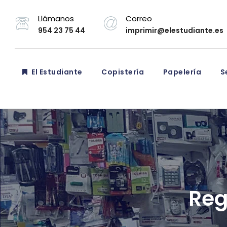
Llámanos
Correo
954 23 75 44
imprimir@elestudiante.es
El Estudiante
Copistería
Papelería
Se
Reg