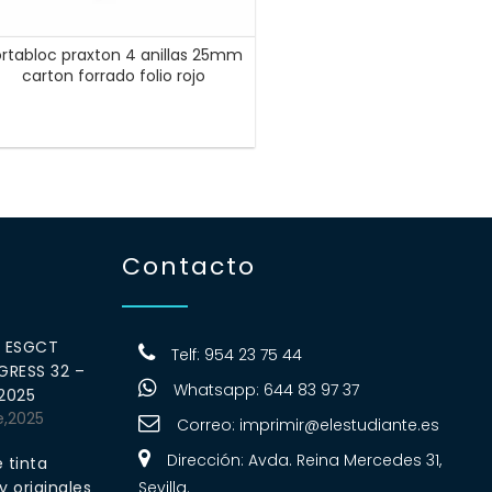
rtabloc praxton 4 anillas 25mm
carton forrado folio rojo
Contacto
0 ESGCT
Telf: 954 23 75 44
RESS 32 –
Whatsapp: 644 83 97 37
 2025
e,2025
Correo:
imprimir@elestudiante.es
Dirección: Avda. Reina Mercedes 31,
 tinta
 originales
Sevilla.