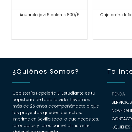
Acuarela jovi 6 colores 800/6
Caja arch. defi
¿Quiénes Somos?
Te Int
Copistería Papelería El Estudiante es tu
TIENDA
copistería de toda la vida. Llevamos
SERVICIO
más de 25 años acompañándote a que
NOVEDADE
tus proyectos queden perfectos.
CONTACT
Imprime en Sevilla todo lo que necesites,
fotocopias y fotos carnet al instante.
¿QUIENES