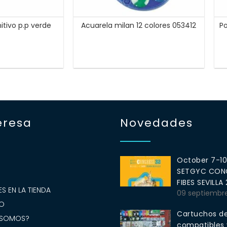
nitivo p.p verde
Acuarela milan 12 colores 053412
Po
eresa
Novedades
October 7-1
SETGYC CONG
S
FIBES SEVILLA
S EN LA TIENDA
09 septiembr
O
Cartuchos de
 SOMOS?
compatibles y