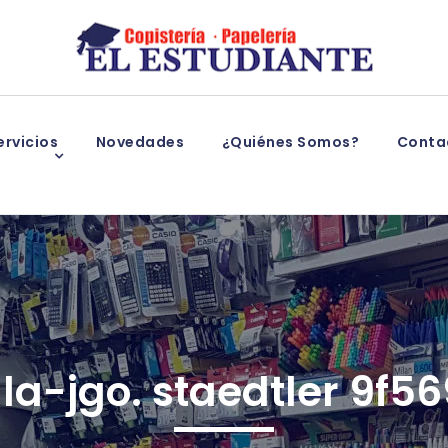
rvicios
Novedades
¿Quiénes Somos?
Conta
la-jgo. staedtler 9f56