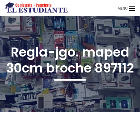
MENU
El Estudiante
Regla-jgo. maped
Copistería
30cm broche 897112
Papelería
Servicios
Novedades