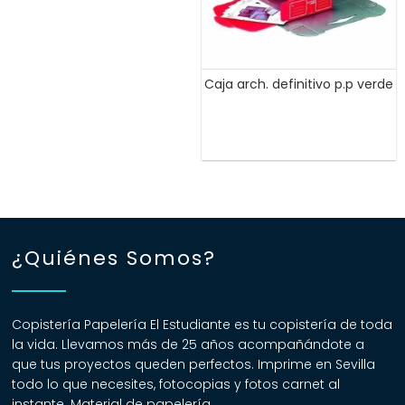
Caja arch. definitivo p.p verde
¿Quiénes Somos?
Copistería Papelería El Estudiante es tu copistería de toda
la vida. Llevamos más de 25 años acompañándote a
que tus proyectos queden perfectos. Imprime en Sevilla
todo lo que necesites, fotocopias y fotos carnet al
instante. Material de papelería.