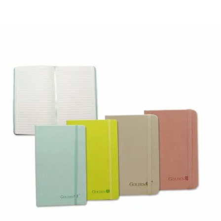
¿Quiénes Somos?
Contacto
0,00€
¡Imprimir!