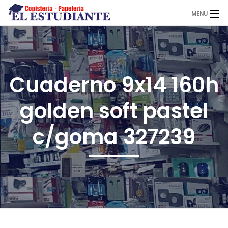
MENU
El Estudiante
Cuaderno 9x14 160h
Copistería
golden soft pastel
Papelería
c/goma 327239
Servicios
Novedades