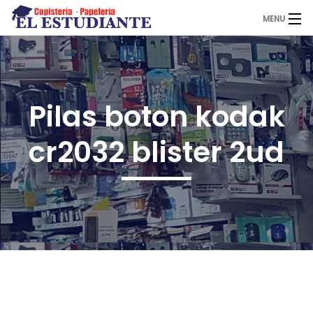
MENU
El Estudiante
Pilas boton kodak
Copistería
cr2032 blister 2ud
Papelería
Servicios
Novedades