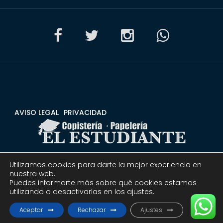
AVISO LEGAL
PRIVACIDAD
Utilizamos cookies para darte la mejor experiencia en
CONDICIONES
DEVOLUCIONES Y REEMBOLSOS
nuestra web.
Puedes informarte más sobre qué cookies estamos
utilizando o desactivarlas en los ajustes.
© 2020 Copistería Papelería El estudiante | Todos los
derechos reservados.
Aceptar
Rechazar
Ajustes