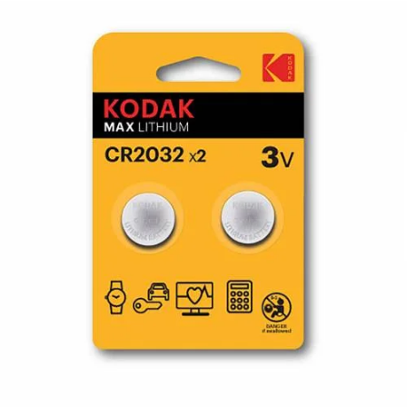
¿Quiénes Somos?
Contacto
0,00€
¡Imprimir!