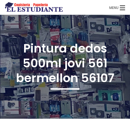
MENU
El Estudiante
Pintura dedos
Copistería
500ml jovi 561
Papelería
bermellon 56107
Servicios
Novedades