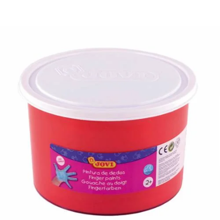
¿Quiénes Somos?
Contacto
0,00€
¡Imprimir!