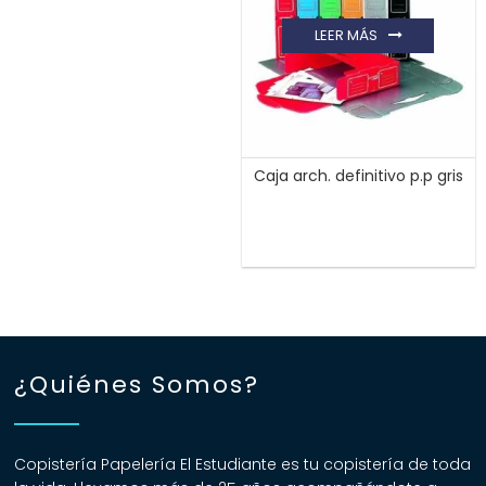
LEER MÁS
Caja arch. definitivo p.p gris
¿Quiénes Somos?
Copistería Papelería El Estudiante es tu copistería de toda