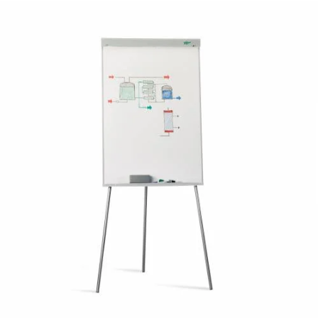
¿Quiénes Somos?
Contacto
0,00€
¡Imprimir!