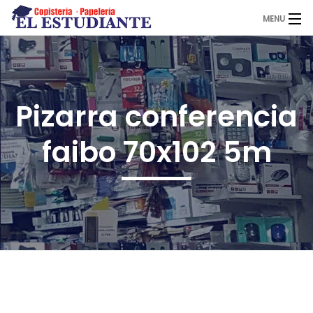
MENU
El Estudiante
Pizarra conferencia
Copistería
faibo 70x102 5m
Papelería
Servicios
Novedades