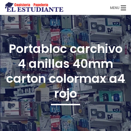
MENU
El Estudiante
Portabloc carchivo
Copistería
4 anillas 40mm
Papelería
carton colormax a4
rojo
Servicios
Novedades