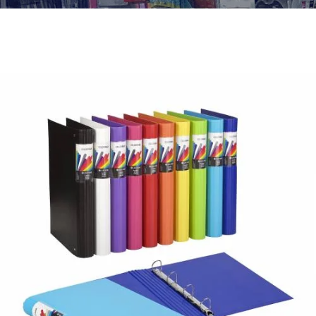
¿Quiénes Somos?
Contacto
0,00€
¡Imprimir!