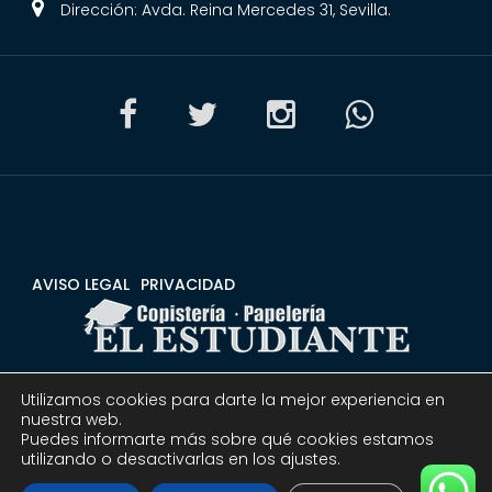
Dirección: Avda. Reina Mercedes 31, Sevilla.
AVISO LEGAL
PRIVACIDAD
Utilizamos cookies para darte la mejor experiencia en
CONDICIONES
DEVOLUCIONES Y REEMBOLSOS
nuestra web.
Puedes informarte más sobre qué cookies estamos
utilizando o desactivarlas en los ajustes.
© 2020 Copistería Papelería El estudiante | Todos los
derechos reservados.