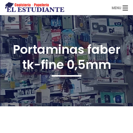
MENU
El Estudiante
Portaminas faber
Copistería
tk-fine 0,5mm
Papelería
Servicios
Novedades