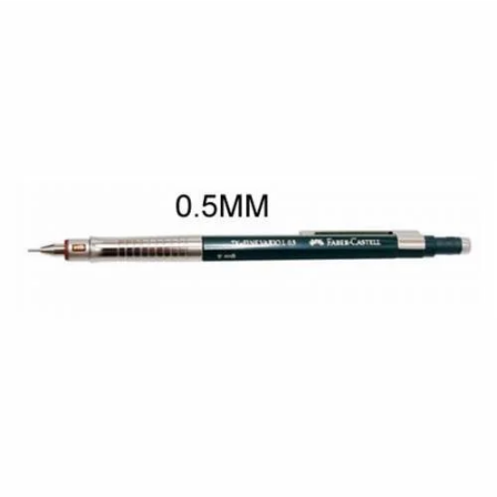
¿Quiénes Somos?
Contacto
0,00€
¡Imprimir!