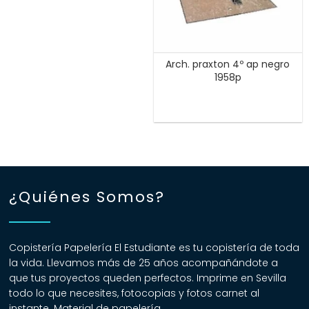
Arch. praxton 4º ap negro
1958p
¿Quiénes Somos?
Copistería Papelería El Estudiante es tu copistería de toda
la vida. Llevamos más de 25 años acompañándote a
que tus proyectos queden perfectos. Imprime en Sevilla
todo lo que necesites, fotocopias y fotos carnet al
instante. Material de papelería.