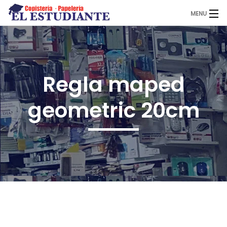
MENU
El Estudiante
Regla maped
Copistería
geometric 20cm
Papelería
Servicios
Novedades