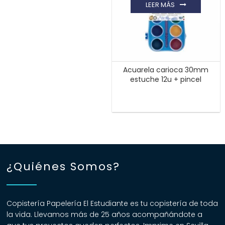
LEER MÁS
Acuarela carioca 30mm
estuche 12u + pincel
¿Quiénes Somos?
Copistería Papelería El Estudiante es tu copistería de toda
la vida. Llevamos más de 25 años acompañándote a