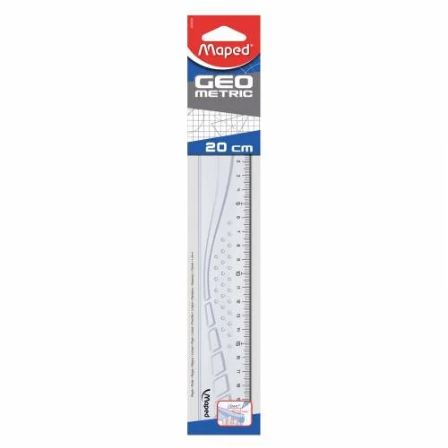
¿Quiénes Somos?
Contacto
0,00€
¡Imprimir!