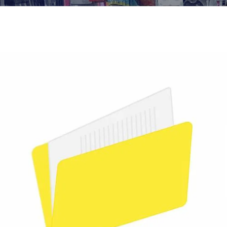
¿Quiénes Somos?
Contacto
0,00€
¡Imprimir!