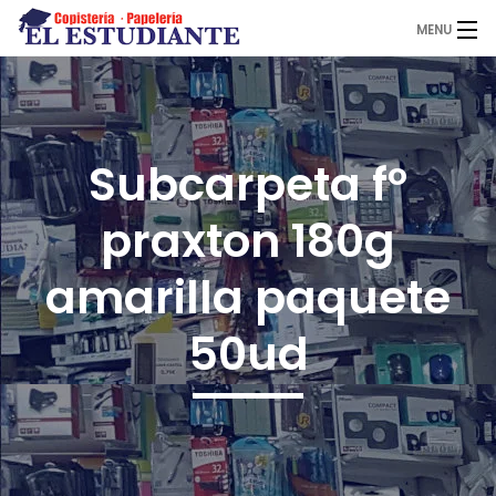
MENU
El Estudiante
Subcarpeta fº
Copistería
praxton 180g
Papelería
amarilla paquete
50ud
Servicios
Novedades