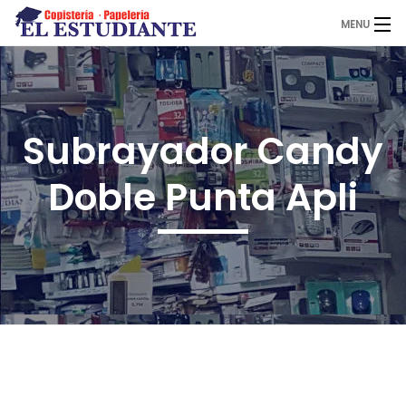
MENU
El Estudiante
Subrayador Candy
Copistería
Doble Punta Apli
Papelería
Servicios
Novedades