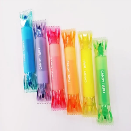
¿Quiénes Somos?
Contacto
0,00€
¡Imprimir!