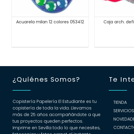
Acuarela milan 12 colores 053412
Caja arch. defi
¿Quiénes Somos?
Te Int
Copistería Papelería El Estudiante es tu
TIENDA
copistería de toda la vida. Llevamos
SERVICIO
más de 25 años acompañándote a que
NOVEDADE
tus proyectos queden perfectos.
CONTACT
Imprime en Sevilla todo lo que necesites,