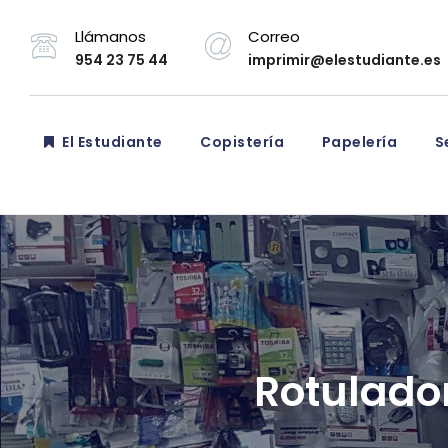
Llámanos
Correo
954 23 75 44
imprimir@elestudiante.es
El Estudiante
Copistería
Papelería
Se
Rotulador