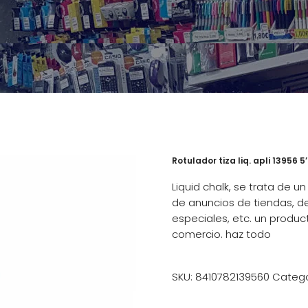
Rotulador tiza liq. apli 13956 5
Liquid chalk, se trata de u
de anuncios de tiendas, d
especiales, etc. un product
comercio. haz todo
SKU:
8410782139560
Catego