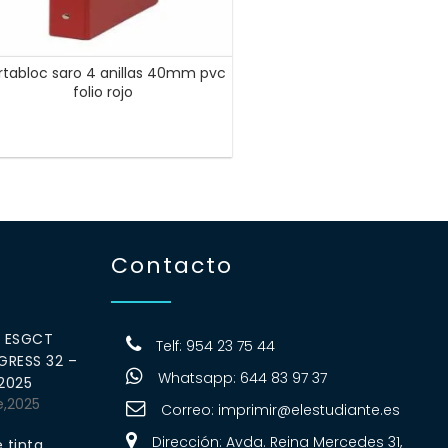
rtabloc saro 4 anillas 40mm pvc
folio rojo
Contacto
0 ESGCT
Telf: 954 23 75 44
RESS 32 –
Whatsapp: 644 83 97 37
 2025
e,2025
Correo:
imprimir@elestudiante.es
Dirección: Avda. Reina Mercedes 31,
 tinta