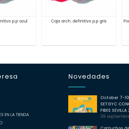
nitivo p.p azul
Caja arch. definitivo p.p gris
Po
eresa
Novedades
October 7-1
SETGYC CONG
S
FIBES SEVILLA
S EN LA TIENDA
09 septiembr
O
Cartuchos de