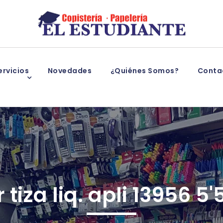
rvicios
Novedades
¿Quiénes Somos?
Conta
 tiza liq. apli 13956 5'