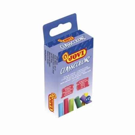
¿Quiénes Somos?
Contacto
0,00€
¡Imprimir!