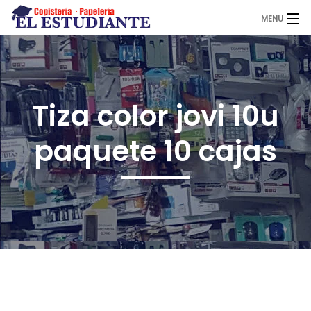
MENU
El Estudiante
Tiza color jovi 10u
Copistería
paquete 10 cajas
Papelería
Servicios
Novedades