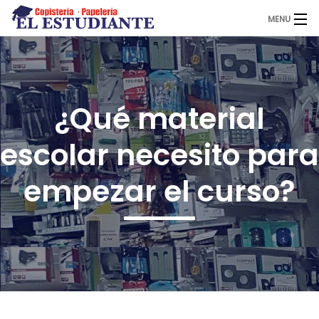
MENU
El Estudiante
¿Qué material
Copistería
escolar necesito para
Papelería
empezar el curso?
Servicios
Novedades